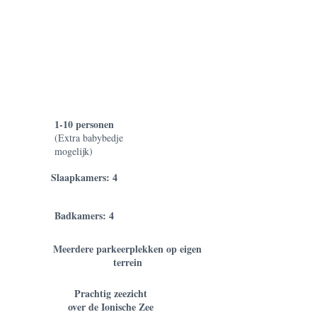
heuvels met een breedbeeld panorama over de
zee en overige eilanden. Grote buitenterrassen
met een eigen privé zwembad en voldoende
zitgelegenheden geven het geheel een allure
voor een perfecte vakantie in Griekenland.
Scroll door de foto's en ontdek wat Villa Sophia
u te bieden heeft.
1-10 personen
(Extra babybedje
mogelijk)
Slaapkamers: 4
Badkamers: 4
Meerdere parkeerplekken op eigen
terrein
Prachtig zeezicht
over de Ionische Zee