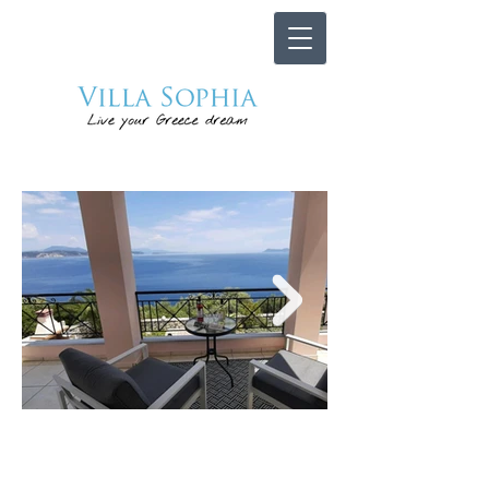
Villa Sophia is gelegen in
Sivota
, op het eiland
Lefkas
.
De villa is gebouwd in de stijl en kleur
van het eiland
Lefkas
en verheft zich vanaf de