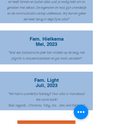
en heeft binnen en buiten alles wat je nodig hebt om te
genieten met elkaar. De eigenaren en host zijn vriendelijk
en de communicatie verliep vlekkeloos. Wij komen zeker
een keer terug in deze fijne villa!"
Fam. Hielkema
Mei, 2023
"Wat een fantastische plek hier midden op de berg. Het
uitzicht is onweerstaanbaar en zal nooit vervelen!"
Fam. Light
Juli, 2023
"We had a wonderful holiday!! Your villa is marvelous!
We come back!
Best regards , Christina, Toby, Ina , Jens and the kids."
Lees meer op Zoover